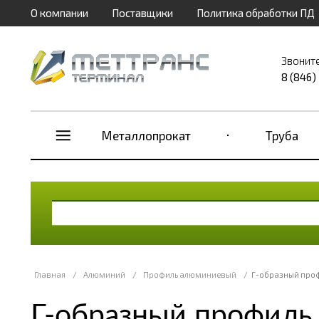
О компании
Поставщики
Политика обработки ПД
Звонит
8 (846)
Металлопрокат
Труба
Главная
/
Алюминий
/
Профиль алюминиевый
/
Г-образный про
Г-образный профиль