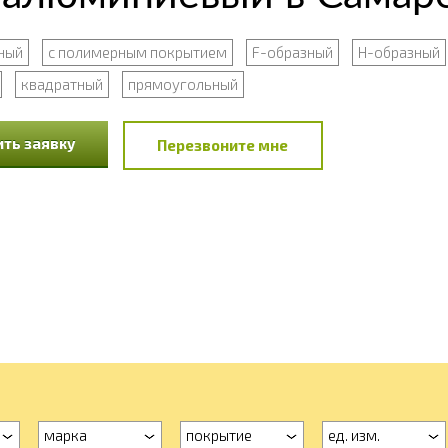
ный
с полимерным покрытием
F-образный
Н-образный
квадратный
прямоугольный
ть заявку
Перезвоните мне
марка
покрытие
ед. изм.