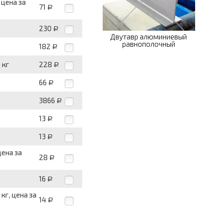
 цена за
71
Р
230
Р
Двутавр алюминиевый
равнополочный
182
Р
 кг
228
Р
66
Р
3866
Р
13
Р
13
Р
цена за
28
Р
16
Р
кг, цена за
14
Р