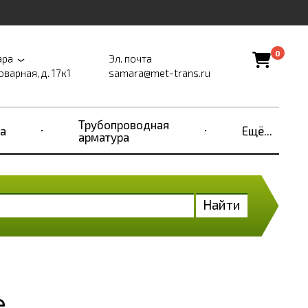
0
ара
Эл. почта
оварная, д. 17к1
samara@met-trans.ru
Трубопроводная
а
Ещё...
арматура
Найти
е