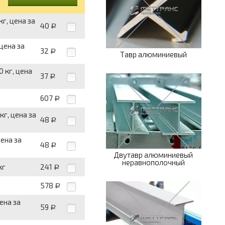
г, цена за
40
Р
цена за
32
Р
Тавр алюминиевый
 кг, цена
37
Р
607
Р
кг, цена за
48
Р
ена за
48
Р
Двутавр алюминиевый
неравнополочный
кг
241
Р
578
Р
ена за
59
Р