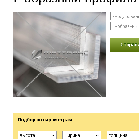
анодирован
Т-образный
Отправи
Подбор по параметрам
высота
ширина
толщина