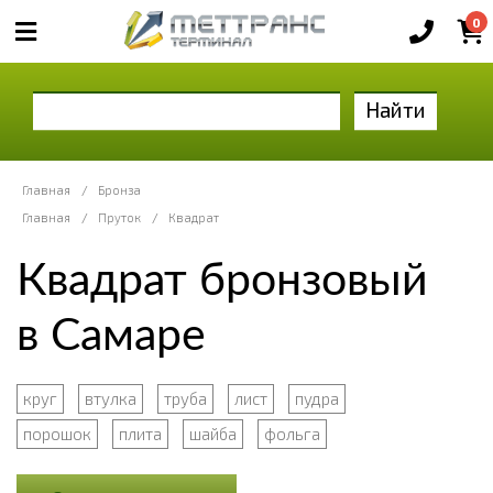
0
Найти
Главная
/
Бронза
Главная
/
Пруток
/
Квадрат
Квадрат бронзовый
в Самаре
круг
втулка
труба
лист
пудра
порошок
плита
шайба
фольга