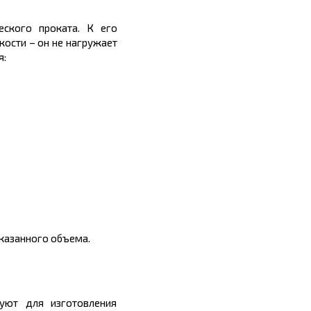
еского проката.
К его
кости – он не нагружает
я:
заказанного объема.
уют для изготовления