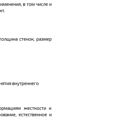
менения, в том числе и
кт.
 толщина стенок, размер
нятия внутреннего
формациям жесткости и
рование, естественное и