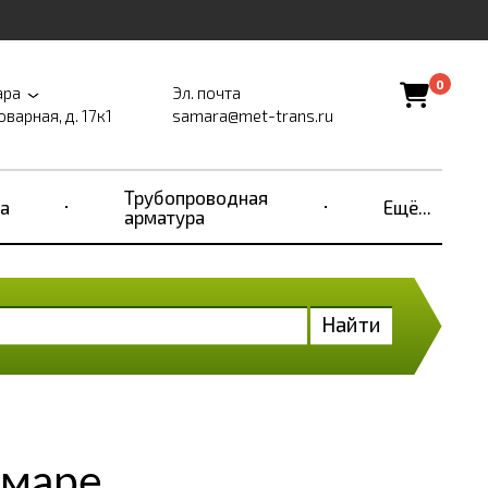
0
ара
Эл. почта
оварная, д. 17к1
samara@met-trans.ru
Трубопроводная
а
Ещё...
арматура
Найти
амаре