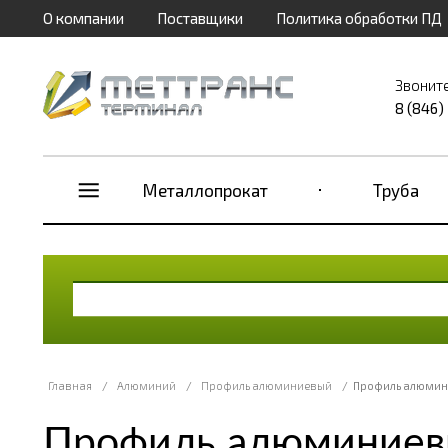
О компании
Поставщики
Политика обработки ПД
Звонит
8 (846)
Металлопрокат
Труба
Главная
/
Алюминий
/
Профиль алюминиевый
/
Профиль алюмин
Профиль алюминиев