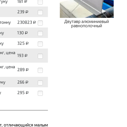
туку
181
Р
239
Р
Двутавр алюминиевый
 тонну
230823
Р
равнополочный
ку
130
Р
ку
325
Р
кг, цена
193
Р
кг, цена
289
Р
уку
266
Р
у
295
Р
т
, отличающийся малым