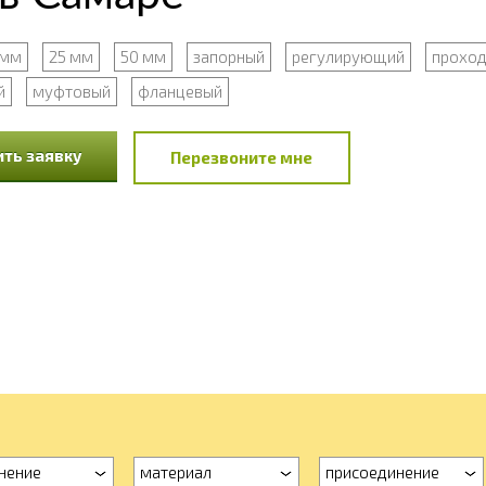
 мм
25 мм
50 мм
запорный
регулирующий
прохо
й
муфтовый
фланцевый
ть заявку
Перезвоните мне
нение
материал
присоединение