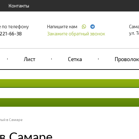
Контакты
е по телефону
Напишите нам
Сам
ул. Т
 221-66-38
Закажите обратный звонок
Лист
Сетка
Проволок
тый в Самаре
в Самаре