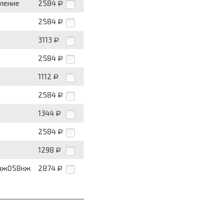
вление
2584
Р
2584
Р
3113
Р
2584
Р
1112
Р
2584
Р
1344
Р
2584
Р
1298
Р
13нж058нж
2874
Р