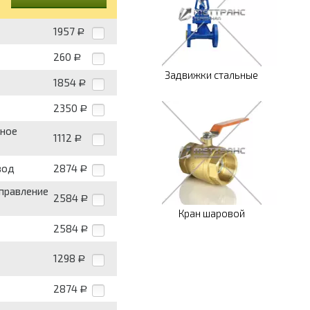
1957
Р
260
Р
Задвижки стальные
1854
Р
2350
Р
нное
1112
Р
вод
2874
Р
управление
2584
Р
Кран шаровой
2584
Р
1298
Р
2874
Р