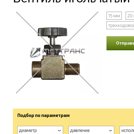
15 мм
20
трехходово
Отправи
Подбор по параметрам
диаметр
давление
испол