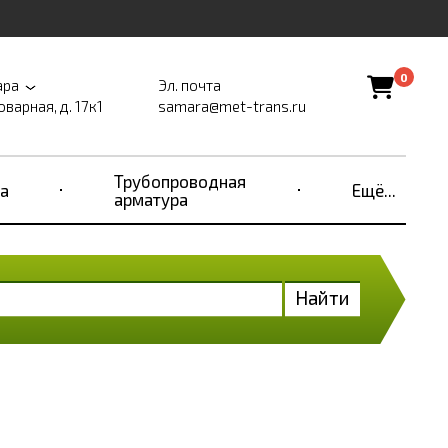
0
ара
Эл. почта
оварная, д. 17к1
samara@met-trans.ru
Трубопроводная
а
Ещё...
арматура
Найти