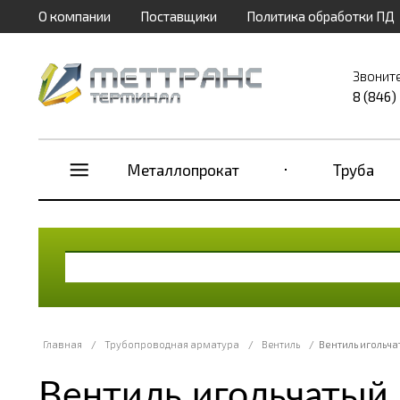
О компании
Поставщики
Политика обработки ПД
Звонит
8 (846)
Металлопрокат
Труба
Главная
/
Трубопроводная арматура
/
Вентиль
/
Вентиль игольча
Вентиль игольчатый 