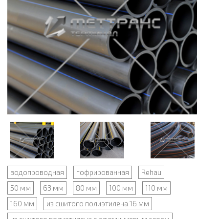
водопроводная
гофрированная
Rehau
50 мм
63 мм
80 мм
100 мм
110 мм
160 мм
из сшитого полиэтилена 16 мм