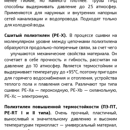
менее гибкие, но намного плотнее. Трубы ПНД
способны выдерживать давление до 25 атмосфер.
Применяются для наружных и внутренних напорных
сетей канализации и водопровода. Подходят только
для холодной воды.
Сшитый полиэтилен (PE-X).
В процессе сшивки на
молекулярном уровне между цепочками полиэтилена
образуются продольно-поперечные связи, за счет чего
улучшаются механические свойства материала.
Он
сочетает в себе прочность и гибкость, рассчитан на
давление до 10 атмосфер. Является термостойким и
выдерживает температуру до +95°С, поэтому пригоден
для горячего водоснабжения и отопления, устройства
теплого пола и плавления снега. Различают три типа
сшивки:
РЕ-Ха — пероксидную, РЕ-Хb — силанольную,
РЕ-Хс — электронную.
Полиэтилен повышенной термостойкости
(ПЭ-ПТ,
PE-RT I и II типа).
Очень прочный, пластичный,
выносливый к значительному давлению и высоким
температурам термопласт
— универсальный материал,