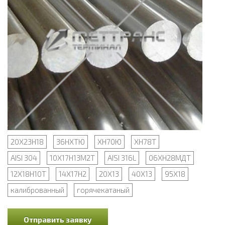
20Х23Н18
36НХТЮ
ХН70Ю
ХН78Т
AISI 304
10Х17Н13М2Т
AISI 316L
06ХН28МДТ
12Х18Н10Т
14Х17Н2
20Х13
40Х13
95Х18
калиброванный
горячекатаный
Отправить заявку