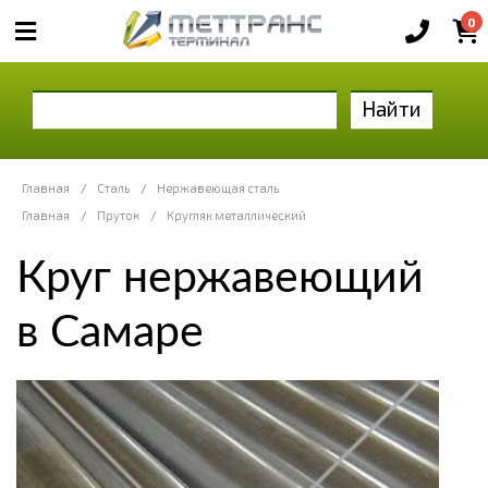
0
Найти
Главная
/
Сталь
/
Нержавеющая сталь
Главная
/
Пруток
/
Кругляк металлический
Круг нержавеющий
в Самаре