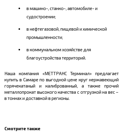
в
машино
-, станко-, автомобиле- и
судостроении;
в нефтегазовой, пищевой и химической
промышленности;
в коммунальном хозяйстве для
благоустройства территорий.
Наша компания «МЕТТРАНС Терминал» предлагает
купить
в
Самаре
по выгодной
цене
круг
нержавеющий
горячекатаный и калиброванный, а также прочи
й
металлопрокат высокого качества с отгрузкой на вес –
в
тоннах
и доставкой в регионы.
Смотрите также