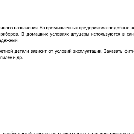
личного назначения. На промышленных предприятиях подобные 
приборов. В домашних условиях штуцеры используются в сан
надежный.
етной детали зависит от условий эксплуатации. Заказать фит
пилен и др.
ть необходимый элемент по марке сплава, виду конструкции и 