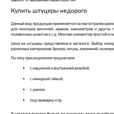
Купить штуцеры недорого
Данный вид продукции применяется на магистралях раз
для монтажа вентилей, кранов, манометров и других 
поливочных шлангов и т.д. Монтаж элементов простой и 
Цена на штуцеры представлена в каталоге. Выбор конкр
различных материалов: бронза, латунь, алюминий, полипро
По типу присоединения предлагаем:
с наружной и внутренней резьбой;
с накидной гайкой;
с ушком;
под приварку и пр.
В каталоге встроен фильтр, по которому легко подобра