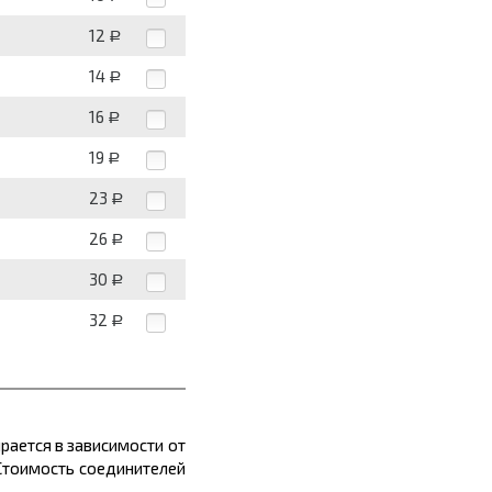
12
Р
14
Р
16
Р
19
Р
23
Р
26
Р
30
Р
32
Р
рается в зависимости от
 Стоимость соединителей