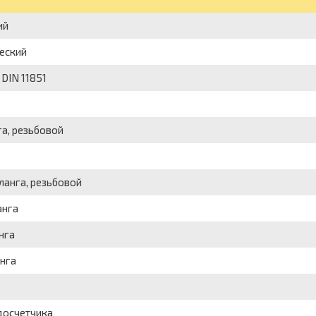
ий
ческий
 DIN 11851
га, резьбовой
ланга, резьбовой
анга
нга
анга
досчетчика