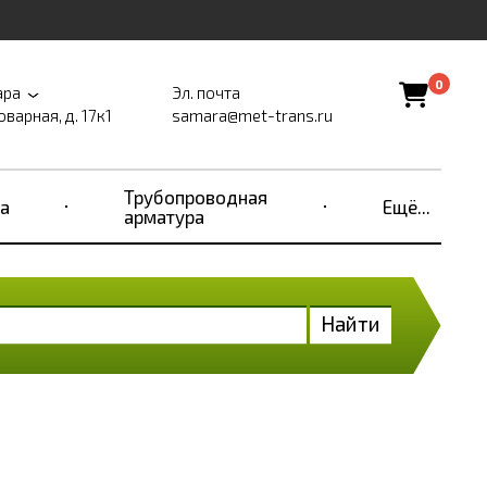
0
ара
Эл. почта
оварная, д. 17к1
samara@met-trans.ru
Трубопроводная
а
Ещё...
арматура
Найти