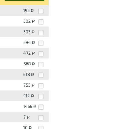
193
Р
302
Р
303
Р
384
Р
472
Р
568
Р
618
Р
753
Р
912
Р
1466
Р
7
Р
10
Р