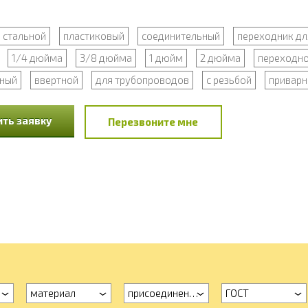
стальной
пластиковый
соединительный
переходник дл
1/4 дюйма
3/8 дюйма
1 дюйм
2 дюйма
переходн
ный
ввертной
для трубопроводов
с резьбой
приварн
ть заявку
Перезвоните мне
материал
присоединение
ГОСТ