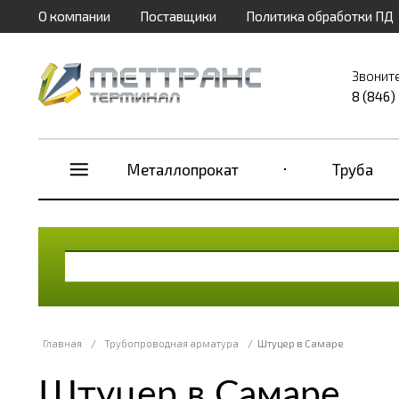
О компании
Поставщики
Политика обработки ПД
Звонит
8 (846)
Металлопрокат
Труба
Главная
/
Трубопроводная арматура
/
Штуцер в Самаре
Штуцер в Самаре