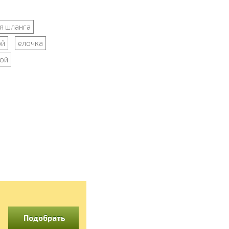
я шланга
ой
елочка
ой
Подобрать