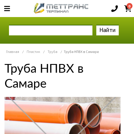
0
Найти
Главная
/
Пластик
/
Труба
/
Труба НПВХ в Самаре
Труба НПВХ в
Самаре