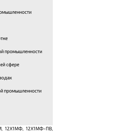
омышленности
отке
ой промышленности
ей сфере
водах
ой промышленности
ХМ, 12Х1МФ, 12Х1МФ-ПВ,