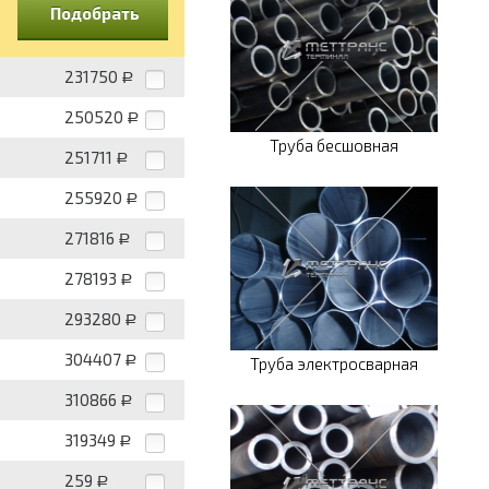
Подобрать
231750
Р
250520
Р
Труба бесшовная
251711
Р
255920
Р
271816
Р
278193
Р
293280
Р
304407
Р
Труба электросварная
310866
Р
319349
Р
259
Р