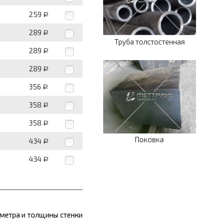
259
Р
289
Р
Труба толстостенная
289
Р
289
Р
356
Р
358
Р
358
Р
Поковка
434
Р
434
Р
аметра и толщины стенки