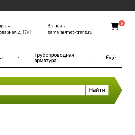
0
ара
Эл. почта
оварная, д. 17к1
samara@met-trans.ru
Трубопроводная
а
Ещё...
арматура
Найти