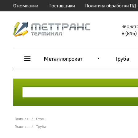
О компании
Поставщики
Политика обработки ПД
Звонит
8 (846)
Металлопрокат
Труба
Главная
/
Сталь
Главная
/
Труба