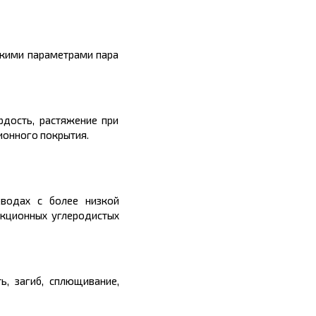
скими параметрами пара
рдость, растяжение при
ионного покрытия.
оводах с более низкой
укционных углеродистых
ь, загиб, сплющивание,