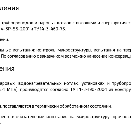
вления
 трубопроводов и паровых котлов с высокими и сверхкритиче
 14-3Р-55-2001 и ТУ 14-3-460-75.
нии.
ьные испытания: контроль макроструктуры, испытания на тве
. По согласованию с заказчиком возможно нанесение консервац
ления
ровых, водонагревательных котлах, установках и трубопр
,4 МПа), производятся согласно ТУ 14-3-190-2004 из констр
, поставляются в термически обработанном состоянии.
ества: обязательные испытания на макроструктуру, прочност
.