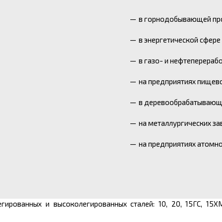
в горнодобывающей пр
в энергетической сфере
в газо- и нефтеперераб
на предприятиях пищев
в деревообрабатывающ
на металлургических за
на предприятиях атомн
гированных и высоколегированных сталей: 10, 20, 15ГС, 15