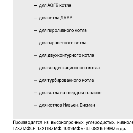
для АОГВ котла
для котла ДКВР
для пиролизного котла
для парапетного котла
для двухконтурного котла
для конденсационного котла
для турбированного котла
для котла на твердом топливе
для котлов Навьен, Висман
Производятся из высокопрочных углеродистых, низколе
12Х2МФСР, 12Х11В2МФ, 10Х9МФБ-Ш, 08Х16Н9М2 и др.