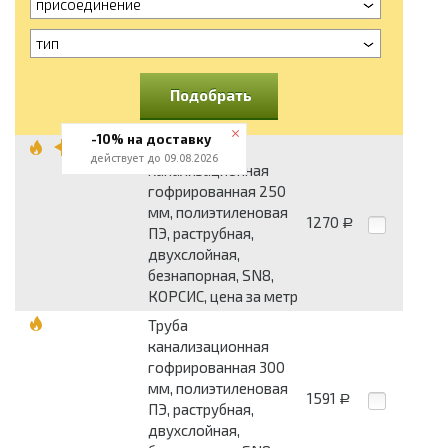
присоединение
тип
Подобрать
-10% на доставку
Труба
действует до 09.08.2026
канализационная
гофрированная 250
мм, полиэтиленовая
1270
Р
ПЭ, раструбная,
двухслойная,
безнапорная, SN8,
КОРСИС, цена за метр
Труба
канализационная
гофрированная 300
мм, полиэтиленовая
1591
Р
ПЭ, раструбная,
двухслойная,