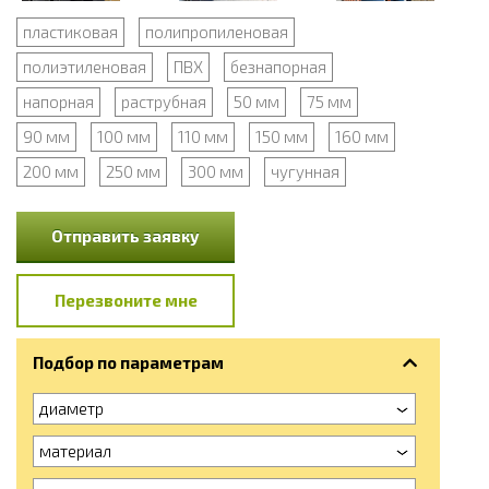
пластиковая
полипропиленовая
полиэтиленовая
ПВХ
безнапорная
напорная
раструбная
50 мм
75 мм
90 мм
100 мм
110 мм
150 мм
160 мм
200 мм
250 мм
300 мм
чугунная
Отправить заявку
Перезвоните мне
Подбор по параметрам
диаметр
материал