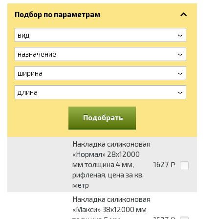
Подбор по параметрам
вид
назначение
ширина
длина
Подобрать
Накладка силиконовая
«Нормал» 28x12000
мм толщина 4 мм,
1627
Р
рифленая, цена за кв.
метр
Накладка силиконовая
«Макси» 38x12000 мм