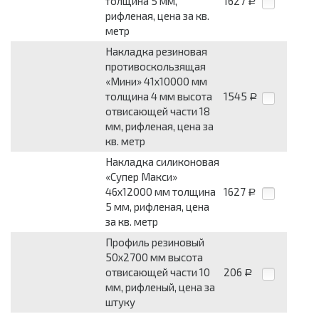
толщина 5 мм,
1627
Р
рифленая, цена за кв.
метр
Накладка резиновая
противоскользящая
«Мини» 41x10000 мм
толщина 4 мм высота
1545
Р
отвисающей части 18
мм, рифленая, цена за
кв. метр
Накладка силиконовая
«Супер Макси»
46x12000 мм толщина
1627
Р
5 мм, рифленая, цена
за кв. метр
Профиль резиновый
50x2700 мм высота
отвисающей части 10
206
Р
мм, рифленый, цена за
штуку