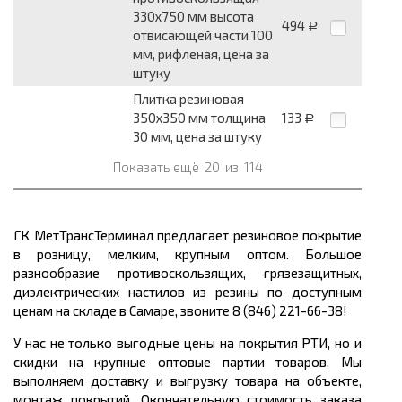
330x750 мм высота
494
Р
отвисающей части 100
мм, рифленая, цена за
штуку
Плитка резиновая
350x350 мм толщина
133
Р
30 мм, цена за штуку
Показать ещё
20
из
114
ГК МетТрансТерминал предлагает резиновое покрытие
в розницу, мелким, крупным оптом. Большое
разнообразие противоскользящих, грязезащитных,
диэлектрических настилов из резины по доступным
ценам на складе в Самаре, звоните 8 (846) 221-66-38!
У нас не только выгодные цены на покрытия РТИ, но и
скидки на крупные оптовые партии товаров. Мы
выполняем доставку и выгрузку товара на объекте,
монтаж покрытий. Окончательную стоимость заказа