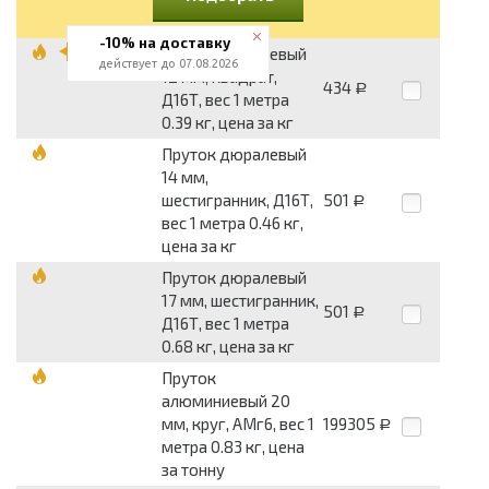
-10% на доставку
Пруток дюралевый
действует до 07.08.2026
12 мм, квадрат,
434
Р
Д16Т, вес 1 метра
0.39 кг, цена за кг
Пруток дюралевый
14 мм,
шестигранник, Д16Т,
501
Р
вес 1 метра 0.46 кг,
цена за кг
Пруток дюралевый
17 мм, шестигранник,
501
Р
Д16Т, вес 1 метра
0.68 кг, цена за кг
Пруток
алюминиевый 20
мм, круг, АМг6, вес 1
199305
Р
метра 0.83 кг, цена
за тонну