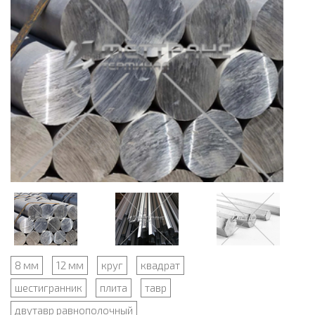
8 мм
12 мм
круг
квадрат
шестигранник
плита
тавр
двутавр равнополочный