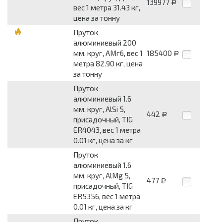
139977
Р
вес 1 метра 31.43 кг,
цена за тонну
Пруток
алюминиевый 200
мм, круг, АМг6, вес 1
185400
Р
метра 82.90 кг, цена
за тонну
Пруток
алюминиевый 1.6
мм, круг, AlSi 5,
442
Р
присадочный, TIG
ER4043, вес 1 метра
0.01 кг, цена за кг
Пруток
алюминиевый 1.6
мм, круг, AlMg 5,
477
Р
присадочный, TIG
ER5356, вес 1 метра
0.01 кг, цена за кг
Пруток