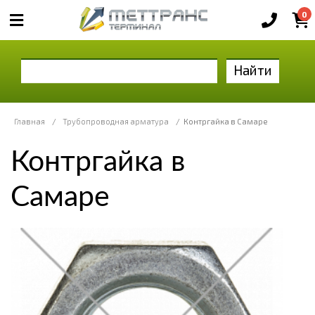
0
Найти
Главная
/
Трубопроводная арматура
/
Контргайка в Самаре
Контргайка в
Самаре