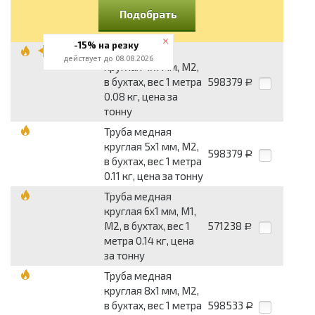
Подобрать
-15% на резку
Труба медная
действует до 08.08.2026
круглая 4x1 мм, М2,
в бухтах, вес 1 метра
598379
Р
0.08 кг, цена за
тонну
Труба медная
круглая 5x1 мм, М2,
598379
Р
в бухтах, вес 1 метра
0.11 кг, цена за тонну
Труба медная
круглая 6x1 мм, М1,
М2, в бухтах, вес 1
571238
Р
метра 0.14 кг, цена
за тонну
Труба медная
круглая 8x1 мм, М2,
в бухтах, вес 1 метра
598533
Р