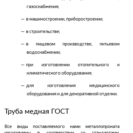
газоснабжения;
в машиностроении, приборостроении;
в строительстве;
в пищевом производстве, питьевом
водоснабжении;
при изготовлении отопительного и
климатического оборудования;
для изготовления медицинского
оборудования и для декоративной отделки.
Труба медная ГОСТ
Все виды поставляемого нами металлопроката
изготовлены в соответствии со стандартами.