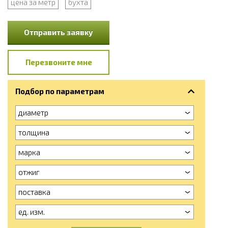
цена за метр
бухта
Отправить заявку
Перезвоните мне
Подбор по параметрам
диаметр
толщина
марка
отжиг
поставка
ед. изм.