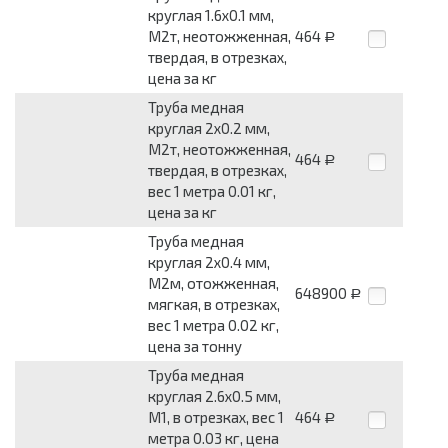
круглая 1.6x0.1 мм,
М2т, неотожженная,
464
Р
твердая, в отрезках,
цена за кг
Труба медная
круглая 2x0.2 мм,
М2т, неотожженная,
464
Р
твердая, в отрезках,
вес 1 метра 0.01 кг,
цена за кг
Труба медная
круглая 2x0.4 мм,
М2м, отожженная,
648900
Р
мягкая, в отрезках,
вес 1 метра 0.02 кг,
цена за тонну
Труба медная
круглая 2.6x0.5 мм,
М1, в отрезках, вес 1
464
Р
метра 0.03 кг, цена