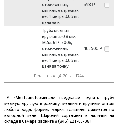
отожженная,
648
Р
мягкая, в отрезках,
вес 1 метра 0.05 кг,
цена за кг
Труба медная
круглая 3x0.8 мм,
М2м, 617-2006,
отожженная,
463500
Р
мягкая, в отрезках,
вес 1 метра 0.05 кг,
цена за тонну
Показать ещё
20
из
1744
ГК «МетТрансТерминал» предлагает купить трубу
медную круглую в розницу, мелким и крупным оптом
любого вида, формы, марки, толщины, диаметра по
выгодной цене! Широкий сортамент в наличии на
складе в Самаре, звоните 8 (846) 221-66-38!