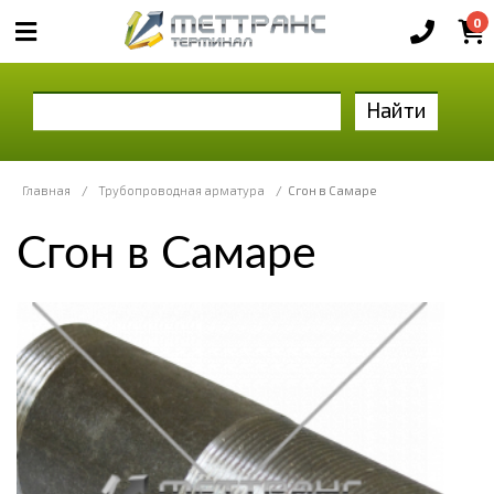
0
Найти
Главная
/
Трубопроводная арматура
/
Сгон в Самаре
Сгон в Самаре