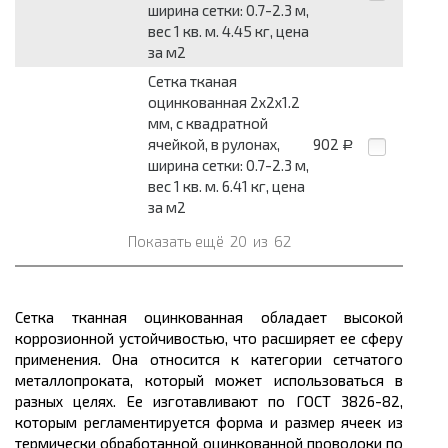
ширина сетки: 0.7-2.3 м,
вес 1 кв. м. 4.45 кг, цена
за м2
Сетка тканая
оцинкованная 2x2x1.2
мм, c квадратной
ячейкой, в рулонах,
902
Р
ширина сетки: 0.7-2.3 м,
вес 1 кв. м. 6.41 кг, цена
за м2
Показать ещё
20
из
62
Сетка тканная оцинкованная обладает высокой
коррозионной устойчивостью, что расширяет ее сферу
применения. Она относится к категории сетчатого
металлопроката, который может использоваться в
разных целях. Ее изготавливают по ГОСТ 3826-82,
которым регламентируется форма и размер ячеек из
термически обработанной оцинкованной проволоки по