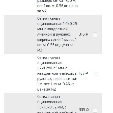
размеры сетки: 1x30 м,
вес 1 кв. м. 0.56 кг, цена
за м2
Сетка тканая
оцинкованная 1x1x0.25
мм, c квадратной
ячейкой, в рулонах,
315
Р
ширина сетки: 1 м, вес 1
кв. м. 0.56 кг, цена за
м2
Сетка тканая
оцинкованная
1.2x1.2x0.25 мм, c
квадратной ячейкой, в
167
Р
рулонах, ширина сетки:
1 м, вес 1 кв. м. 0.46 кг,
цена за м2
Сетка тканая
оцинкованная
1.6x1.6x0.32 мм, c
335
Р
квадратной ячейкой, в