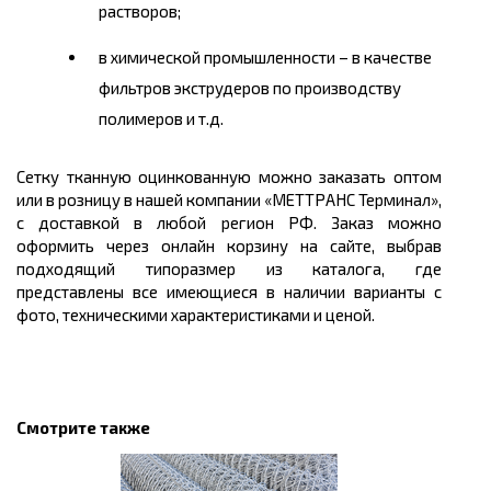
растворов;
в химической промышленности – в качестве
фильтров экструдеров по производству
полимеров и т.д.
Сетку тканную оцинкованную можно заказать оптом
или в розницу в нашей компании «МЕТТРАНС Терминал»,
с доставкой в любой регион РФ. Заказ можно
оформить через онлайн корзину на сайте, выбрав
подходящий типоразмер из каталога, где
представлены все имеющиеся в наличии варианты с
фото, техническими характеристиками и ценой.
Смотрите также