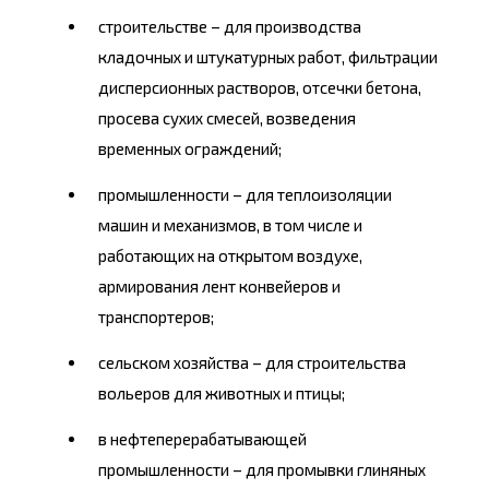
строительстве – для производства
кладочных и штукатурных работ, фильтрации
дисперсионных растворов, отсечки бетона,
просева сухих смесей, возведения
временных ограждений;
промышленности – для теплоизоляции
машин и механизмов, в том числе и
работающих на открытом воздухе,
армирования лент конвейеров и
транспортеров;
сельском хозяйства – для строительства
вольеров для животных и птицы;
в нефтеперерабатывающей
промышленности – для промывки глиняных