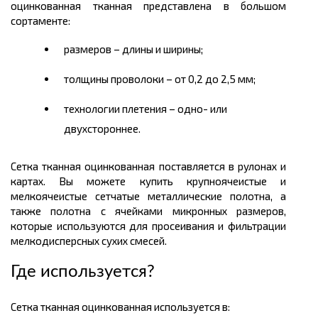
оцинкованная тканная представлена в большом
сортаменте:
размеров – длины и ширины;
толщины проволоки – от 0,2 до 2,5 мм;
технологии плетения – одно- или
двухстороннее.
Сетка тканная оцинкованная поставляется в рулонах и
картах. Вы можете купить крупноячеистые и
мелкоячеистые сетчатые металлические полотна, а
также полотна с ячейками микронных размеров,
которые используются для просеивания и фильтрации
мелкодисперсных сухих смесей.
Где используется?
Сетка тканная оцинкованная используется в: