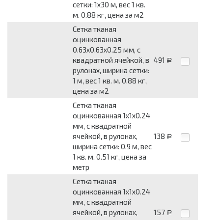
сетки: 1x30 м, вес 1 кв.
м. 0.88 кг, цена за м2
Сетка тканая
оцинкованная
0.63x0.63x0.25 мм, c
квадратной ячейкой, в
491
Р
рулонах, ширина сетки:
1 м, вес 1 кв. м. 0.88 кг,
цена за м2
Сетка тканая
оцинкованная 1x1x0.24
мм, с квадратной
ячейкой, в рулонах,
138
Р
ширина сетки: 0.9 м, вес
1 кв. м. 0.51 кг, цена за
метр
Сетка тканая
оцинкованная 1x1x0.24
мм, с квадратной
ячейкой, в рулонах,
157
Р